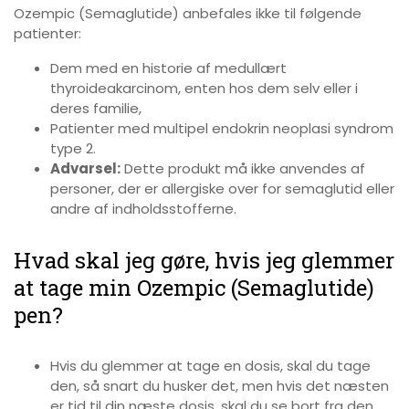
Ozempic (Semaglutide) anbefales ikke til følgende
patienter:
Dem med en historie af medullært
thyroideakarcinom, enten hos dem selv eller i
deres familie,
Patienter med multipel endokrin neoplasi syndrom
type 2.
Advarsel:
Dette produkt må ikke anvendes af
personer, der er allergiske over for semaglutid eller
andre af indholdsstofferne.
Hvad skal jeg gøre, hvis jeg glemmer
at tage min Ozempic (Semaglutide)
pen?
Hvis du glemmer at tage en dosis, skal du tage
den, så snart du husker det, men hvis det næsten
er tid til din næste dosis, skal du se bort fra den