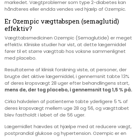
markedet. Vægtproblemer som type 2-diabetes kan
håndteres eller endda vendes ved hjælp af Ozempic.
Er Ozempic vægttabspen (semaglutid)
effektiv?
Vægttabsmedicinen Ozempic (Semaglutide) er meget
effektiv. Kliniske studier har vist, at dette lægemiddel
fører til et større vægttab hos voksne sammenlignet
med placebo.
Resultaterne af klinisk forskning viste, at personer, der
brugte det aktive lægemiddel, i gennemsnit tabte 13%
af deres kropsvægt 28 uger efter behandlingens start,
mens de, der tog placebo, i gennemsnit tog 1,5 % på.
Cirka halvdelen af patienterne tabte yderligere 5 % af
deres kropsvægt mellem uge 28 og 56, og vægttabet
blev fastholdt i løbet af de 56 uger.
Lægemidlet hævdes at hjælpe med at reducere vægt,
postprandial glukose og hypertension. Ozempic er en