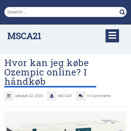
Skip
to
content
Op
MSCA21
But
Hvor kan jeg købe
Ozempic online? I
håndkøb
oktober 22, 2023
MSCA21
0 Comments