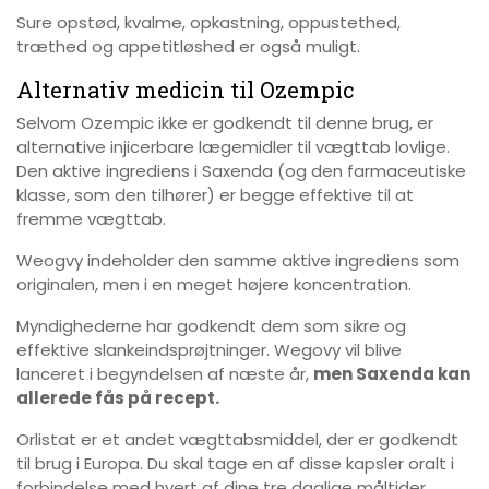
Sure opstød, kvalme, opkastning, oppustethed,
træthed og appetitløshed er også muligt.
Alternativ medicin til Ozempic
Selvom Ozempic ikke er godkendt til denne brug, er
alternative injicerbare lægemidler til vægttab lovlige.
Den aktive ingrediens i Saxenda (og den farmaceutiske
klasse, som den tilhører) er begge effektive til at
fremme vægttab.
Weogvy indeholder den samme aktive ingrediens som
originalen, men i en meget højere koncentration.
Myndighederne har godkendt dem som sikre og
effektive slankeindsprøjtninger. Wegovy vil blive
lanceret i begyndelsen af næste år,
men Saxenda kan
allerede fås på recept.
Orlistat er et andet vægttabsmiddel, der er godkendt
til brug i Europa. Du skal tage en af disse kapsler oralt i
forbindelse med hvert af dine tre daglige måltider.