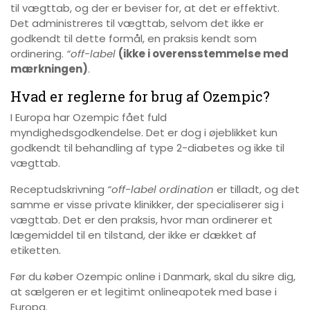
til vægttab, og der er beviser for, at det er effektivt.
Det administreres til vægttab, selvom det ikke er
godkendt til dette formål, en praksis kendt som
ordinering.
“off-label
(ikke i overensstemmelse med
mærkningen)
.
Hvad er reglerne for brug af Ozempic?
I Europa har Ozempic fået fuld
myndighedsgodkendelse. Det er dog i øjeblikket kun
godkendt til behandling af type 2-diabetes og ikke til
vægttab.
Receptudskrivning
“off-label ordination
er tilladt, og det
samme er visse private klinikker, der specialiserer sig i
vægttab. Det er den praksis, hvor man ordinerer et
lægemiddel til en tilstand, der ikke er dækket af
etiketten.
Før du køber Ozempic online i Danmark, skal du sikre dig,
at sælgeren er et legitimt onlineapotek med base i
Europa.